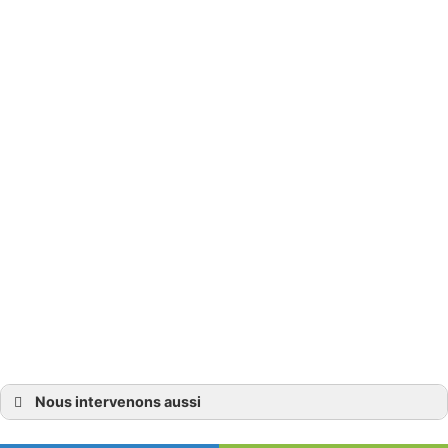
Nous intervenons aussi
Vidange fosse septique
Vidange fosse septique Alpes-Maritimes