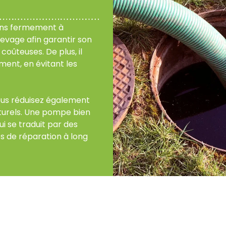
ons fermement à
evage afin garantir son
oûteuses. De plus, il
ment, en évitant les
ous réduisez également
turels. Une pompe bien
i se traduit par des
s de réparation à long