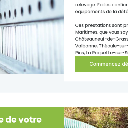
relevage. Faites confia
équipements de la dété
Ces prestations sont p
Maritimes, que vous so
Châteauneuf-de-Grasse,
Valbonne, Théoule-sur-M
Pins, La Roquette-sur-
Commencez dès
e de votre